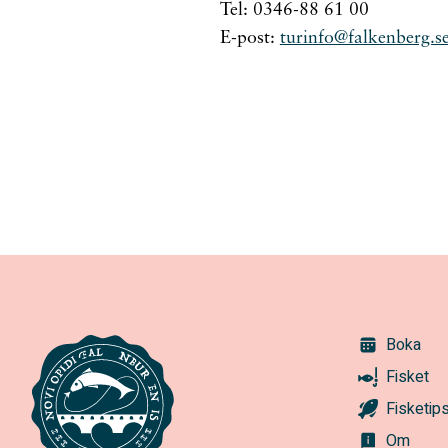
Tel: 0346-88 61 00
E-post:
turinfo@falkenberg.s
Boka
Fisket
Fisketip
Om