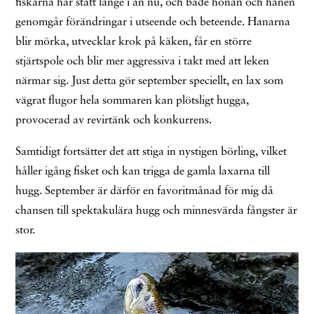
fiskarna har stått länge i ån nu, och både honan och hanen
genomgår förändringar i utseende och beteende. Hanarna
blir mörka, utvecklar krok på käken, får en större
stjärtspole och blir mer aggressiva i takt med att leken
närmar sig. Just detta gör september speciellt, en lax som
vägrat flugor hela sommaren kan plötsligt hugga,
provocerad av revirtänk och konkurrens.
Samtidigt fortsätter det att stiga in nystigen börling, vilket
håller igång fisket och kan trigga de gamla laxarna till
hugg. September är därför en favoritmånad för mig då
chansen till spektakulära hugg och minnesvärda fångster är
stor.