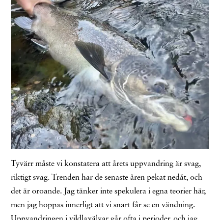
Tyvärr måste vi konstatera att årets uppvandring är svag,
riktigt svag. Trenden har de senaste åren pekat nedåt, och
det är oroande. Jag tänker inte spekulera i egna teorier här,
men jag hoppas innerligt att vi snart får se en vändning.
Uppvandringen i vildlaxälvar går ofta i perioder, och jag