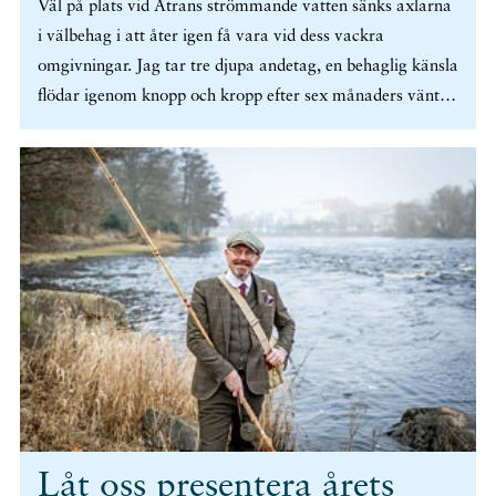
Väl på plats vid Ätrans strömmande vatten sänks axlarna
i välbehag i att åter igen få vara vid dess vackra
omgivningar. Jag tar tre djupa andetag, en behaglig känsla
flödar igenom knopp och kropp efter sex månaders väntan
på att denna dag åter skall infinna sig. Min spontana
tanke är att detta är den enda medicinen jag behöver!
(mer…)
Låt oss presentera årets