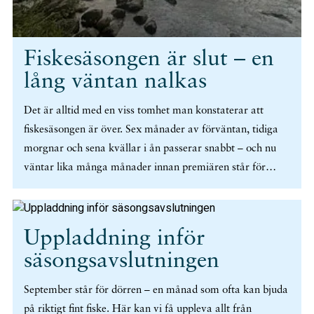
Fiskesäsongen är slut – en
lång väntan nalkas
Det är alltid med en viss tomhet man konstaterar att
fiskesäsongen är över. Sex månader av förväntan, tidiga
morgnar och sena kvällar i ån passerar snabbt – och nu
väntar lika många månader innan premiären står för
dörren igen. Linorna ska hängas av, och flugbindningen ta
vid. September – när laxen äntligen hugger Den
avslutande månaden har givit många fiskare fina fångster.
Uppladdning inför
September är en rolig tid att fiska lax på, äntligen så
säsongsavslutningen
nappar laxen mer frekvent och även om fisken förlorat
mycket av sin ursprungskraft så är det ju ändå hugget
September står för dörren – en månad som ofta kan bjuda
som skapar magin. Viktigt att tänka på som alltid är att
på riktigt fint fiske. Här kan vi få uppleva allt från