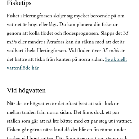
Fisketips
Fisket i Hertingforsen skiljer sig mycket beroende på om
vattnet är högt eller lågt. Du kan planera din fisketur
genom att kolla flödet och flödesprognosen. Släpps det 35
m3/s eller mindre i Ätrafors kan du räkna med att det är
vadbart i hela Hertingforsen. Vid flöden över 35 m3/s är
det bättre att fiska från kanten på norra sidan.
Se aktuellt
vattenflöde här
Vid högvatten
När det är högvatten är det oftast bäst att stå i luckor
mellan träden från norra sidan. Det finns dock ett par
ställen som går att nå lite bättre med ett par steg ut i vattnet.
Fisken går gärna nära land då det blir en fin ränna under
träden vid högt vatten. Där finns även gott om stenar och