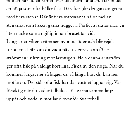
poolen har du en ränna över till andra kanalen. Här bildas
en hölja som ofta håller fisk. Därefter blir det ganska grunt
med flera stenar. Där är flera intressanta hålor mellan
stenarna, som fisken gärna hugger i. Partiet avslutas med en
liten nacke som är giftig innan bruset tar vid.
Längst ner viker strömmen av mot söder och blir rejält
turbulent. Där kan du vada på ett stenrev som följer
strömmen i riktning mot laxstugan. Hela denna slutström
ger ofta fisk på väldigt kort lina. Fiska av den noga. När du
kommer längst ner så lägger du så långa kast du kan ner
mot bron. Det står ofta fisk här där vattnet lugnar sig. Var
försiktig när du vadar tillbaka. Följ gärna samma linje
uppåt och vada in mot land ovanför Svartehall.